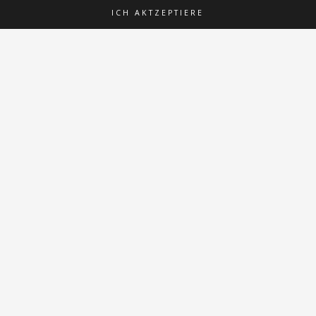
ICH AKTZEPTIERE
Dieser Bereich wird noch
+
bearbeitet.