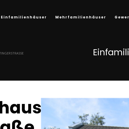
Einfamilienhäuser
Mehrfamilienhäuser
Gewe
Einfami
TINGERSTRASSE
nhaus
raße