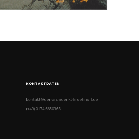
KONTAKTDATEN
kontakt@der-archidenkt-kroehnoff.de
(+49) 0174 6650368