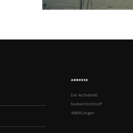
ADRESSE
Der Archidenkt
Norbert Kröhnoff
49809 Lingen